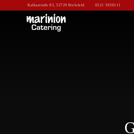
Kafkastraße 83, 33729 Bielefeld
0521 3930111
G