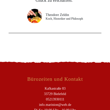
Glück zu erschaffen.“
Theodore Zeldin
Koch, Historiker und Philosoph
Bürozeiten und Kontakt
Kafkastraße 83
33729 Bielefeld
05213930111
info.marinion@web.de