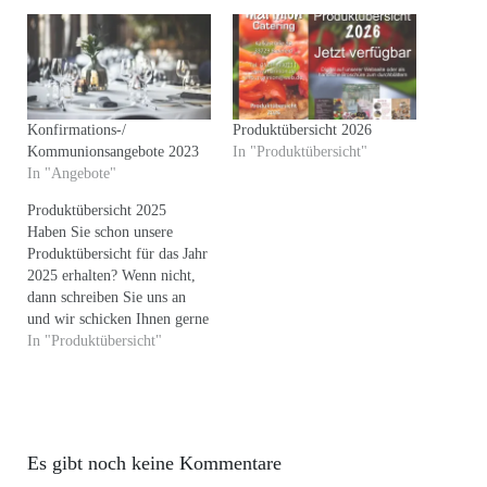
Konfirmations-/
Produktübersicht 2026
Kommunionsangebote 2023
In "Produktübersicht"
In "Angebote"
Produktübersicht 2025
Haben Sie schon unsere
Produktübersicht für das Jahr
2025 erhalten? Wenn nicht,
dann schreiben Sie uns an
und wir schicken Ihnen gerne
ein Exemplar zu. Dort finden
In "Produktübersicht"
Sie die aktualisierten Preise
und Änderungen einiger
Gerichte, wie auch neu
hinzugefügte Speisen. Auch
erhältlich direkt vor Ort oder
Es gibt noch keine Kommentare
an unserem Schaufenster in…