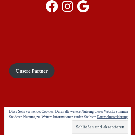
Facebook
Instagram
Google
Unsere Partner
Diese Seite verwendet Cookies. Durch die weitere Nutzung dieser Website stimmen
Sie deren Nutzung zu. Weitere Informationen finden Sie hier:
Datenschutzerklärung
AGB`s
Impressum
Datenschutzerklärung
Copyright © 2021 Cristiano. Alle Rechte vorbehalten.