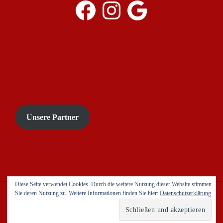
Facebook
Instagram
Google
Unsere Partner
Diese Seite verwendet Cookies. Durch die weitere Nutzung dieser Website stimmen
Sie deren Nutzung zu. Weitere Informationen finden Sie hier:
Datenschutzerklärung
AGB`s
Impressum
Datenschutzerklärung
Copyright © 2021 Cristiano. Alle Rechte vorbehalten.