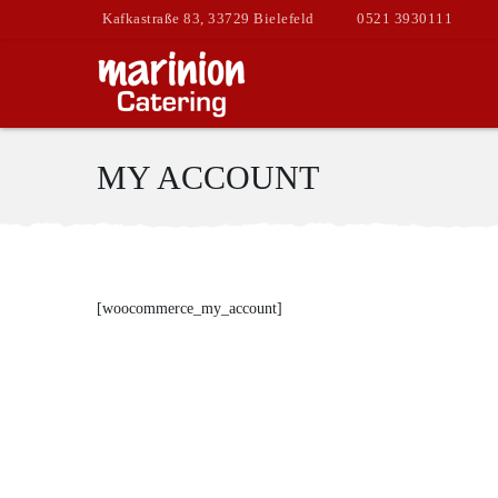
Kafkastraße 83, 33729 Bielefeld
0521 3930111
MY ACCOUNT
[woocommerce_my_account]